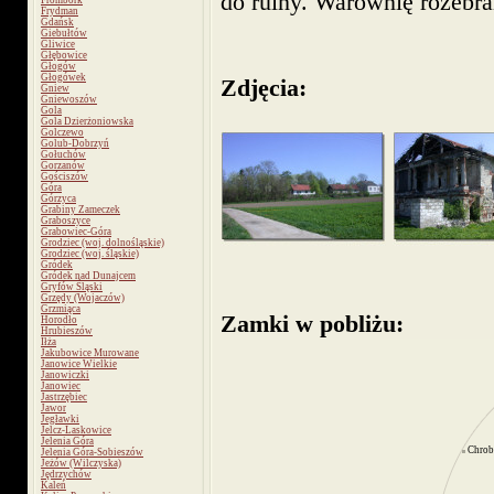
do ruiny. Warownię rozebra
Frombork
Frydman
Gdańsk
Giebułtów
Gliwice
Głębowice
Głogów
Głogówek
Zdjęcia:
Gniew
Gniewoszów
Gola
Gola Dzierżoniowska
Golczewo
Golub-Dobrzyń
Gołuchów
Gorzanów
Gościszów
Góra
Górzyca
Grabiny Zameczek
Graboszyce
Grabowiec-Góra
Grodziec (woj. dolnośląskie)
Grodziec (woj. śląskie)
Gródek
Gródek nad Dunajcem
Gryfów Śląski
Grzędy (Wojaczów)
Grzmiąca
Zamki w pobliżu:
Horodło
Hrubieszów
Iłża
Jakubowice Murowane
Janowice Wielkie
Janowiczki
Janowiec
Jastrzębiec
Jawor
Jegławki
Jelcz-Laskowice
Jelenia Góra
Chrob
Jelenia Góra-Sobieszów
Jeżów (Wilczyska)
Jędrzychów
Kaleń