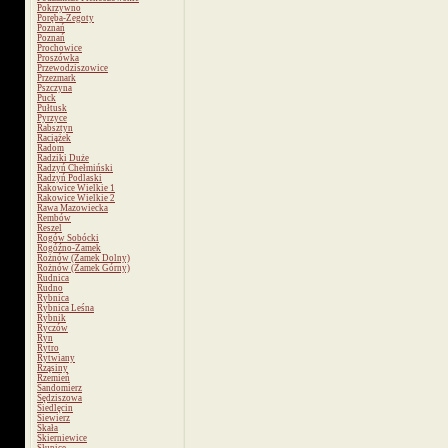
Pokrzywno
Poręba-Żegoty
Poznań
Poznań
Prochowice
Proszówka
Przewodziszowice
Przezmark
Pszczyna
Puck
Pułtusk
Pyrzyce
Rabsztyn
Raciążek
Radom
Radziki Duże
Radzyń Chełmiński
Radzyń Podlaski
Rakowice Wielkie 1
Rakowice Wielkie 2
Rawa Mazowiecka
Rembów
Reszel
Rogów Sobócki
Rogóźno-Zamek
Rożnów (Zamek Dolny)
Rożnów (Zamek Górny)
Rudnica
Rudno
Rybnica
Rybnica Leśna
Rybnik
Ryczów
Ryn
Rytro
Rytwiany
Rząsiny
Rzemień
Sandomierz
Sędziszowa
Siedlęcin
Siewierz
Skała
Skierniewice