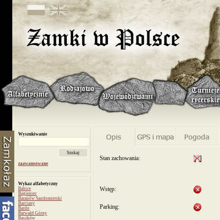
Wyszukiwanie
Stan zachowania:
zaawansowane
Wykaz alfabetyczny
Wstęp:
Babice
Bagieniec
Baranów Sandomierski
Barciany
Parking:
Bardo
Barwałd Górny
Baszków