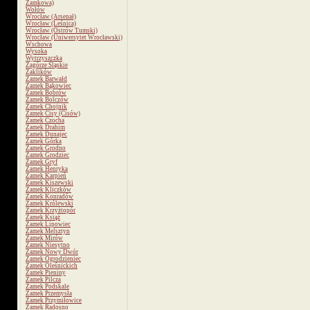
Zamkowa)
Wołów
Wrocław (Arsenał)
Wrocław (Leśnica)
Wrocław (Ostrów Tumski)
Wrocław (Uniwersytet Wrocławski)
Wschowa
Wysoka
Wytrzyszczka
Zagórze Śląskie
Zaklików
Zamek Barwałd
Zamek Bąkowiec
Zamek Bobrów
Zamek Bolczów
Zamek Chojnik
Zamek Cisy (Cisów)
Zamek Czocha
Zamek Drahim
Zamek Dunajec
Zamek Górka
Zamek Grodno
Zamek Grodziec
Zamek Gryf
Zamek Henryka
Zamek Karpień
Zamek Kiszewski
Zamek Kliczków
Zamek Konradów
Zamek Królewski
Zamek Krzyżtopór
Zamek Książ
Zamek Lipowiec
Zamek Melsztyn
Zamek Mirów
Zamek Niesytno
Zamek Nowy Dwór
Zamek Ogrodzieniec
Zamek Oleśnickich
Zamek Pieniny
Zamek Pilcza
Zamek Podskale
Zamek Przemysła
Zamek Przymiłowice
Zamek Radosno