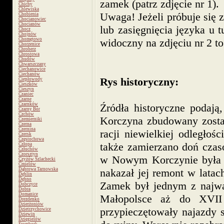
zamek (patrz zdjęcie nr 1).
Chichy
Chlewiska
Uwaga! Jeżeli próbuje się z
Chobienia
Chocianowiec
Chocianów
lub zasięgnięcia języka u
Chocz
Chojnów
Chomętowo
widoczny na zdjęciu nr 2 to
Chorzenice
Chroberz
Chrostowa
Chudów
Chwarszczany
Ciechanowice
Ciechanów
Rys historyczny:
Ciepłowody
Cieszków
Cieszyn
Czaniec
Czarne
Czarnków
Źródła historyczne podaj
Czarny Bór
Czchów
Korczyna zbudowany zosta
Czemierniki
Czerna
Czernina
racji niewielkiej odległoś
Czersk
Częstochowa
także zamierzano doń czas
Człopa
Człuchów
Czorsztyn
w Nowym Korczynie była p
Czyżów Szlachecki
Ćmielów
Dąbrowa Tarnowska
nakazał jej remont w lata
Dęblin
Dębno
Zamek był jednym z najwa
Dobczyce
Dobra
Domanice
Małopolsce aż do XVII
Drezdenko
Dzierżoniów
przypieczętowały najazdy 
Dzietrzychowice
Dziewin
Dzięgielów