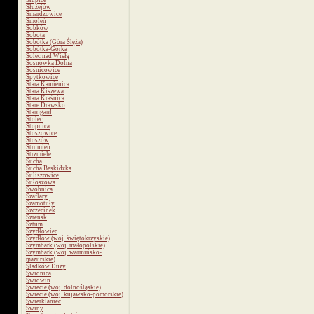
Słupice
Służejów
Smardzowice
Smoleń
Sobków
Sobota
Sobótka (Góra Ślęża)
Sobótka-Górka
Solec nad Wisłą
Sosnówka Dolna
Sośnicowice
Spytkowice
Stara Kamienica
Stara Kiszewa
Stara Kraśnica
Stare Drawsko
Starogard
Stolec
Stopnica
Stoszowice
Stoszów
Strumień
Strzmiele
Sucha
Sucha Beskidzka
Suliszowice
Sułoszowa
Swobnica
Szaflary
Szamotuły
Szczecinek
Szreńsk
Sztum
Szydłowiec
Szydłów (woj. świętokrzyskie)
Szymbark (woj. małopolskie)
Szymbark (woj. warmińsko-
mazurskie)
Śladków Duży
Świdnica
Świdwin
Świecie (woj. dolnośląskie)
Świecie (woj. kujawsko-pomorskie)
Świerklaniec
Świny