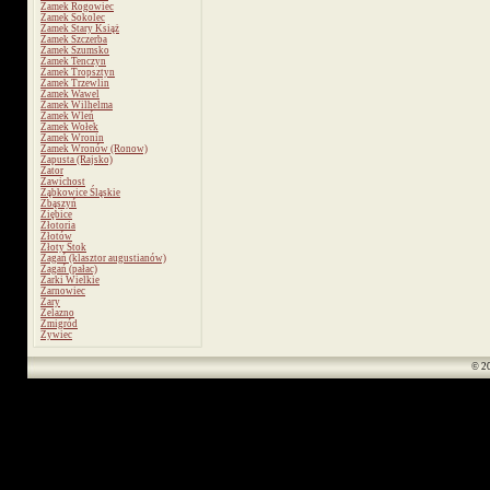
Zamek Rogowiec
Zamek Sokolec
Zamek Stary Książ
Zamek Szczerba
Zamek Szumsko
Zamek Tenczyn
Zamek Tropsztyn
Zamek Trzewlin
Zamek Wawel
Zamek Wilhelma
Zamek Wleń
Zamek Wołek
Zamek Wronin
Zamek Wronów (Ronow)
Zapusta (Rajsko)
Zator
Zawichost
Ząbkowice Śląskie
Zbąszyń
Ziębice
Złotoria
Złotów
Złoty Stok
Żagań (klasztor augustianów)
Żagań (pałac)
Żarki Wielkie
Żarnowiec
Żary
Żelazno
Żmigród
Żywiec
© 2