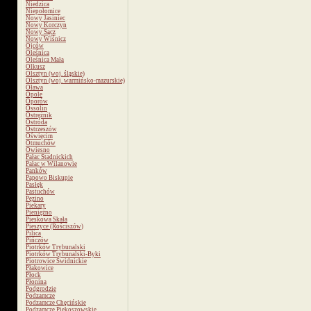
Niedzica
Niepołomice
Nowy Jasiniec
Nowy Korczyn
Nowy Sącz
Nowy Wiśnicz
Ojców
Oleśnica
Oleśnica Mała
Olkusz
Olsztyn (woj. śląskie)
Olsztyn (woj. warmińsko-mazurskie)
Oława
Opole
Oporów
Ossolin
Ostrężnik
Ostróda
Ostrzeszów
Oświęcim
Otmuchów
Owiesno
Pałac Stadnickich
Pałac w Wilanowie
Panków
Papowo Biskupie
Pasłęk
Pastuchów
Pęzino
Piekary
Pieniężno
Pieskowa Skała
Pieszyce (Rościszów)
Pilica
Pińczów
Piotrków Trybunalski
Piotrków Trybunalski-Byki
Piotrowice Świdnickie
Płakowice
Płock
Płonina
Podgrodzie
Podzamcze
Podzamcze Chęcińskie
Podzamcze Piekoszowskie