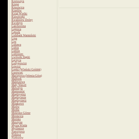
Krotoszyn
Krupe
Kruszwica
Krzelów
Książ Wielki
Kurozwęki
Kwaśniów Dolny
Kwidzyn
Lanckorona
Legnica
Lębork
Lidzbark Warmiński
Lipa
Liw
Lubawa
Lubin
Lublin
Lubliniec
Lwówek Śląski
Łęczyca
Łodygowice
Łowicz
Łupki (Wleński Gródek)
Łutowiec
Maciejowa (Jelenia Góra)
Malbork
Maleszowa
Mały Wawel
Melsztyn
Mieroszów
Międzygórz
Międzylesie
Międzyrzecz
Miłakowo
Mirów
Modła
Mokrsko Górne
Morawica
Morsko
Muszyna
Mysia Wieża
Myślenice
Nawojowa
Nidzica
Nieborów