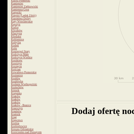
Kalisz Pomorski
Kamieniec
Kamieniec Ząbkowicki
Kamienna Góra
Karpniki
Karpno (Lądek Zdrój)
Kazimierz Dolny
Kąty Wrocławskie
Kętrzyn
Kielce
Kliczków
Kłaczyna
Kłodzko
Kobiernice
Kobylin
Kodeń
Koło
Koniecpol Stary
Kończyce Małe
Kończyce Wielkie
Korzkiew
Kostrzyn
Koszęcin
Kościan
Kowalewo Pomorskie
Kozienice
Kozłów
Kozłówka
Koźmin Wielkopolski
Kożuchów
Kórnik
Krajenka
Kraków
Kraków
Kraków
Kraków - Branice
Dodaj ofertę no
Krasiczyn
Krasków
Kraśnik
Krąg
Krępcewo
Krobia
Krobielowice
Krosno Odrzańskie
Krościenko nad Dunajcem