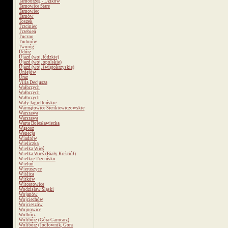
Tarnobrzeg - Dzików
Tarnowice Stare
Tarnowiec
Tarnów
Toszek
Trzciniec
Trzebień
Tuczno
Tudorów
Tworóg
Udórz
Ujazd (woj. łódzkie)
Ujazd (woj. opolskie)
Ujazd (woj. świętokrzyskie)
Uniejów
Uraz
Villa Decjusza
Wałbrzych
Wałbrzych
Wałbrzych
Wały Jagiellońskie
Warmątowice Sienkiewiczowskie
Warszawa
Warszawa
Warta Bolesławiecka
Wąsosz
Wenecja
Wiadrów
Wieliczka
Wielka Wieś
Wielka Wieś (Biały Kościół)
Wielkie Trzcińsko
Wieluń
Wieruszyce
Wiślica
Witków
Witostowice
Wodzisław Śląski
Wojanów
Wojciechów
Wojcieszów
Wojnowice
Wolbórz
Wolibórz (Góra Garncarz)
Wolibórz (Jodłownik, Góra