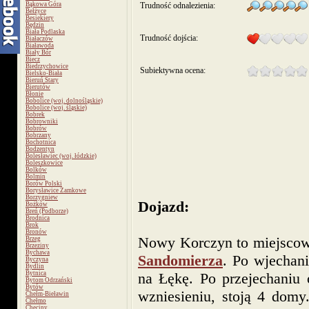
Bąkowa Góra
Trudność odnalezienia:
Bełżyce
Besiekiery
Będzin
Biała Podlaska
Trudność dojścia:
Białaczów
Białawoda
Biały Bór
Biecz
Biedrzychowice
Subiektywna ocena:
Bielsko-Biała
Bieruń Stary
Bierutów
Błonie
Bobolice (woj. dolnośląskie)
Bobolice (woj. śląskie)
Bobrek
Bobrowniki
Bobrów
Bobrzany
Bochotnica
Bodzentyn
Bolesławiec (woj. łódzkie)
Boleszkowice
Bolków
Bolmin
Borów Polski
Borysławice Zamkowe
Borzygniew
Dojazd:
Bożków
Breń (Podborze)
Brodnica
Brok
Bronów
Nowy Korczyn to miejscow
Brzeg
Brzeziny
Bychawa
Sandomierza
. Po wjechan
Byczyna
Bydlin
Bytnica
na Łękę. Po przejechaniu 
Bytom Odrzański
Bytów
wzniesieniu, stoją 4 domy
Chełm-Bieławin
Chełmo
Chęciny