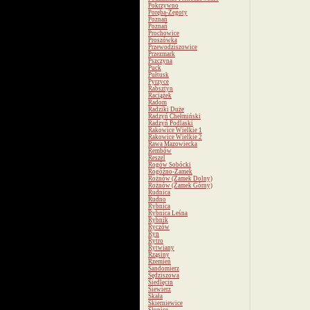
Pokrzywno
Poręba-Żegoty
Poznań
Poznań
Prochowice
Proszówka
Przewodziszowice
Przezmark
Pszczyna
Puck
Pułtusk
Pyrzyce
Rabsztyn
Raciążek
Radom
Radziki Duże
Radzyń Chełmiński
Radzyń Podlaski
Rakowice Wielkie 1
Rakowice Wielkie 2
Rawa Mazowiecka
Rembów
Reszel
Rogów Sobócki
Rogóźno-Zamek
Rożnów (Zamek Dolny)
Rożnów (Zamek Górny)
Rudnica
Rudno
Rybnica
Rybnica Leśna
Rybnik
Ryczów
Ryn
Rytro
Rytwiany
Rząsiny
Rzemień
Sandomierz
Sędziszowa
Siedlęcin
Siewierz
Skała
Skierniewice