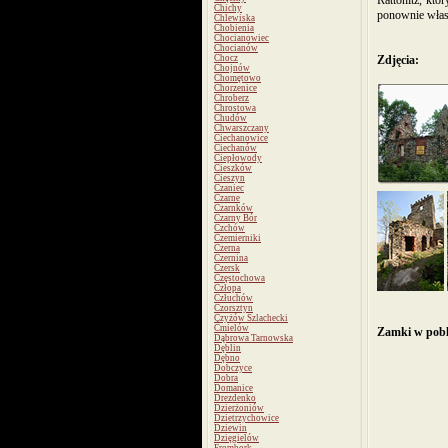
Rattonitz, kt
Chichy
ponownie włas
Chlewiska
Chobienia
Chocianowiec
Chocianów
Chocz
Zdjęcia:
Chojnów
Chomętowo
Chorzenice
Chroberz
Chrostowa
Chudów
Chwarszczany
Ciechanowice
Ciechanów
Ciepłowody
Cieszków
Cieszyn
Czaniec
Czarne
Czarnków
Czarny Bór
Czchów
Czemierniki
Czerna
Czernina
Czersk
Częstochowa
Człopa
Człuchów
Czorsztyn
Czyżów Szlachecki
Ćmielów
Zamki w pobl
Dąbrowa Tarnowska
Dęblin
Dębno
Dobczyce
Dobra
Domanice
Drezdenko
Dzierżoniów
Dzietrzychowice
Dziewin
Dzięgielów