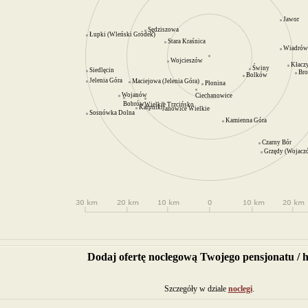
Jawor
Sędziszowa
Łupki (Wleński Gródek)
Stara Kraśnica
Wiadrów
Wojcieszów
Kłacz
Świny
Siedlęcin
Br
Bolków
Jelenia Góra
Maciejowa (Jelenia Góra)
Płonina
Wojanów
Ciechanowice
Bobrów
Wielkie Trzcińsko
Karpniki
Janowice Wielkie
Sosnówka Dolna
Kamienna Góra
Czarny Bór
Grzędy (Wojacz
Dodaj ofertę noclegową Twojego pensjonatu / h
Szczegóły w dziale
noclegi
.