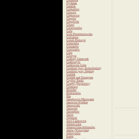
Frombork
Frydman
Gdańsk
Giebułtów
Gliwice
Głębowice
Głogów
Głogówek
Gniew
Gniewoszów
Gola
Gola Dzierżoniowska
Golczewo
Golub-Dobrzyń
Gołuchów
Gorzanów
Gościszów
Góra
Górzyca
Grabiny Zameczek
Graboszyce
Grabowiec-Góra
Grodziec (woj. dolnośląskie)
Grodziec (woj. śląskie)
Gródek
Gródek nad Dunajcem
Gryfów Śląski
Grzędy (Wojaczów)
Grzmiąca
Horodło
Hrubieszów
Iłża
Jakubowice Murowane
Janowice Wielkie
Janowiczki
Janowiec
Jastrzębiec
Jawor
Jegławki
Jelcz-Laskowice
Jelenia Góra
Jelenia Góra-Sobieszów
Jeżów (Wilczyska)
Jędrzychów
Kaleń