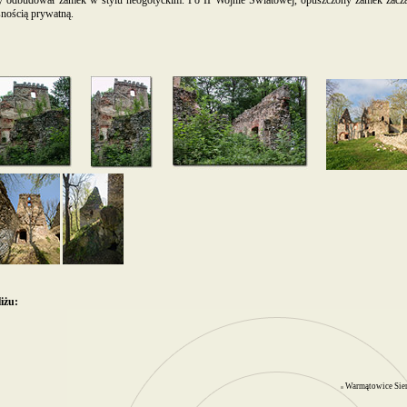
óry odbudował zamek w stylu neogotyckim. Po II Wojnie Światowej, opuszczony zamek zaczął
nością prywatną.
iżu:
Warmątowice Sie