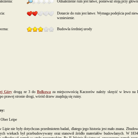
lezienia:
Odnalezienie ruin jest łatwe, ponieważ stoją przy główn
cia:
Dotarcie do ruin jest łatwe. Wymaga podejścia pod niew
wzniesienie.
ocena:
Budowla średniej urody
iej Góry
drogą nr 3 do
Bolkowa
za miejscowością Kaczorów należy skręcić w lewo na L
po prawej stronie drogi, wśród drzew znajdują się ruiny.
ny:
 Ober Leipe
Lipie nie były dotychczas przedmiotem badań, dlatego jego historia jest mało znana. Zbudo
nych wiekach był przebudowywany oraz stanowił źródło materiałów budowlanych. W 1834 r. 