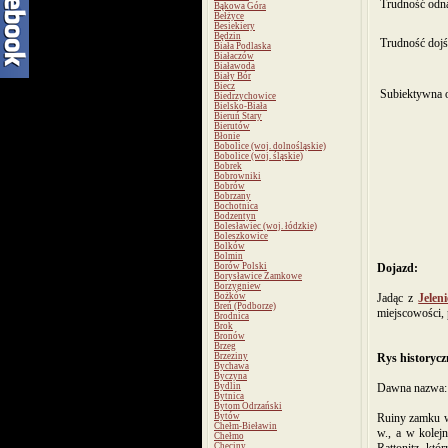
Trudność odna
Bąkowa Góra
Bełżyce
Besiekiery
Będzin
Trudność dojś
Biała Podlaska
Białaczów
Białawoda
Biały Bór
Biecz
Subiektywna 
Biedrzychowice
Bielsko-Biała
Bieruń Stary
Bierutów
Błonie
Bobolice (woj. dolnośląskie)
Bobolice (woj. śląskie)
Bobrek
Bobrowniki
Bobrów
Bobrzany
Bochotnica
Bodzentyn
Bolesławiec (woj. łódzkie)
Boleszkowice
Bolków
Bolmin
Borów Polski
Dojazd:
Borysławice Zamkowe
Borzygniew
Bożków
Jadąc z
Jelen
Breń (Podborze)
miejscowości, 
Brodnica
Brok
Bronów
Brzeg
Brzeziny
Rys historycz
Bychawa
Byczyna
Bydlin
Dawna nazwa:
Bytnica
Bytom Odrzański
Bytów
Ruiny zamku w 
Chełm-Bieławin
w., a w kolej
Chełmo
Chęciny