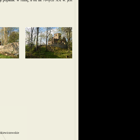
 popadać w ruinę, a od lat 70-tych XX w. jest
nkiewiczowskie