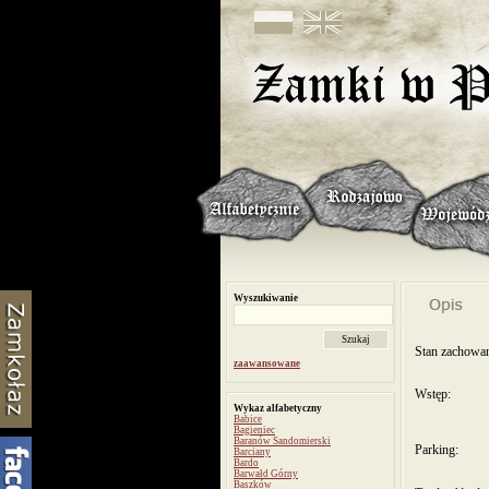
Wyszukiwanie
Stan zachowan
zaawansowane
Wstęp:
Wykaz alfabetyczny
Babice
Bagieniec
Baranów Sandomierski
Parking:
Barciany
Bardo
Barwałd Górny
Baszków