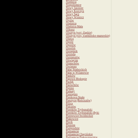
Niedzica
Niepołomice
Nowy Jasiniec
Nowy Korczyn
Nowy Sącz
Nowy Wiśnicz
Ojców
Oleśnica
Oleśnica Mała
Olkusz
Olsztyn (woj. śląskie)
Olsztyn (woj. warmińsko-mazurskie)
Oława
Opole
Oporów
Ossolin
Ostrężnik
Ostróda
Ostrzeszów
Oświęcim
Otmuchów
Owiesno
Pałac Stadnickich
Pałac w Wilanowie
Panków
Papowo Biskupie
Pasłęk
Pastuchów
Pęzino
Piekary
Pieniężno
Pieskowa Skała
Pieszyce (Rościszów)
Pilica
Pińczów
Piotrków Trybunalski
Piotrków Trybunalski-Byki
Piotrowice Świdnickie
Płakowice
Płock
Płonina
Podgrodzie
Podzamcze
Podzamcze Chęcińskie
Podzamcze Piekoszowskie