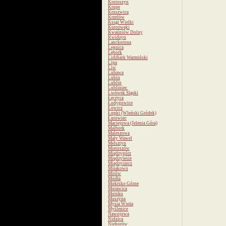
Krotoszyn
Krupe
Kruszwica
Krzelów
Książ Wielki
Kurozwęki
Kwaśniów Dolny
Kwidzyn
Lanckorona
Legnica
Lębork
Lidzbark Warmiński
Lipa
Liw
Lubawa
Lubin
Lublin
Lubliniec
Lwówek Śląski
Łęczyca
Łodygowice
Łowicz
Łupki (Wleński Gródek)
Łutowiec
Maciejowa (Jelenia Góra)
Malbork
Maleszowa
Mały Wawel
Melsztyn
Mieroszów
Międzygórz
Międzylesie
Międzyrzecz
Miłakowo
Mirów
Modła
Mokrsko Górne
Morawica
Morsko
Muszyna
Mysia Wieża
Myślenice
Nawojowa
Nidzica
Nieborów