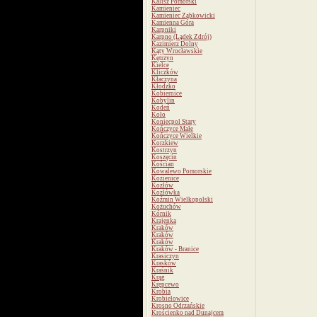
Kalisz Pomorski
Kamieniec
Kamieniec Ząbkowicki
Kamienna Góra
Karpniki
Karpno (Lądek Zdrój)
Kazimierz Dolny
Kąty Wrocławskie
Kętrzyn
Kielce
Kliczków
Kłaczyna
Kłodzko
Kobiernice
Kobylin
Kodeń
Koło
Koniecpol Stary
Kończyce Małe
Kończyce Wielkie
Korzkiew
Kostrzyn
Koszęcin
Kościan
Kowalewo Pomorskie
Kozienice
Kozłów
Kozłówka
Koźmin Wielkopolski
Kożuchów
Kórnik
Krajenka
Kraków
Kraków
Kraków
Kraków - Branice
Krasiczyn
Krasków
Kraśnik
Krąg
Krępcewo
Krobia
Krobielowice
Krosno Odrzańskie
Krościenko nad Dunajcem